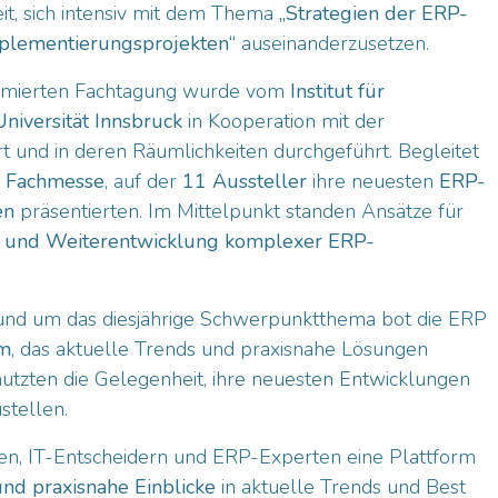
it, sich intensiv mit dem Thema
„Strategien der ERP-
mplementierungsprojekten“
auseinanderzusetzen.
mierten Fachtagung wurde vom
Institut für
iversität Innsbruck
in Kooperation mit der
rt und in deren Räumlichkeiten durchgeführt. Begleitet
r
Fachmesse
, auf der
11 Aussteller
ihre neuesten
ERP-
en
präsentierten. Im Mittelpunkt standen Ansätze für
g und Weiterentwicklung komplexer ERP-
nd um das diesjährige Schwerpunktthema bot die ERP
m
, das aktuelle Trends und praxisnahe Lösungen
nutzten die Gelegenheit, ihre neuesten Entwicklungen
stellen.
n, IT-Entscheidern und ERP-Experten eine Plattform
nd praxisnahe Einblicke
in aktuelle Trends und Best