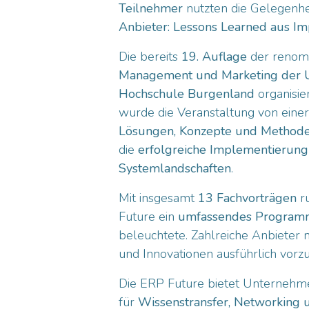
Teilnehmer
nutzten die Gelegenhe
Anbieter: Lessons Learned aus I
Die bereits
19. Auflage
der renom
Management und Marketing der Un
Hochschule Burgenland
organisie
wurde die Veranstaltung von eine
Lösungen, Konzepte und Method
die
erfolgreiche Implementierun
Systemlandschaften
.
Mit insgesamt
13 Fachvorträgen
ru
Future ein
umfassendes Program
beleuchtete. Zahlreiche Anbieter 
und Innovationen ausführlich vorzu
Die ERP Future bietet Unternehme
für
Wissenstransfer, Networking u