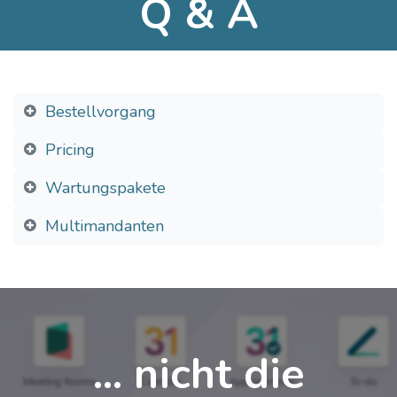
Q & A
Konfiguration.
Bestellvorgang
Pricing
Wartungspakete
Multimandanten
... nicht die