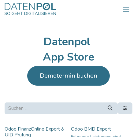
Zum Inhalt springen
Datenpol
App Store
Demotermin buchen
Odoo FinanzOnline Export &
Odoo BMD Export
UID Prüfung
Folgende Leistungen sind