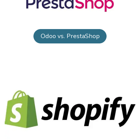
​Odoo vs. PrestaShop