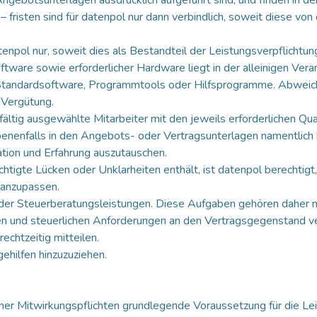
risten sind für datenpol nur dann verbindlich, soweit diese von da
npol nur, soweit dies als Bestandteil der Leistungsverpflichtung 
ware sowie erforderlicher Hardware liegt in der alleinigen Veran
Standardsoftware, Programmtools oder Hilfsprogramme. Abweichun
 Vergütung.
ältig ausgewählte Mitarbeiter mit den jeweils erforderlichen Qual
benenfalls in den Angebots- oder Vertragsunterlagen namentlich
ation und Erfahrung auszutauschen.
tigte Lücken oder Unklarheiten enthält, ist datenpol berechtigt,
 anzupassen.
oder Steuerberatungsleistungen. Diese Aufgaben gehören daher 
chen und steuerlichen Anforderungen an den Vertragsgegenstand ve
chtzeitig mitteilen.
gehilfen hinzuzuziehen.
iner Mitwirkungspflichten grundlegende Voraussetzung für die Le