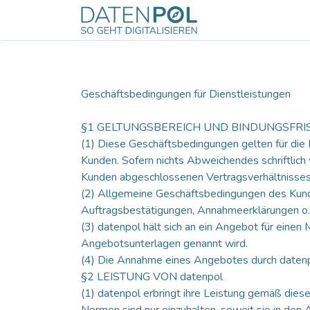
Zum Inhalt springen
Odoo
Servic
Geschäftsbedingungen für Dienstleistungen
§1 GELTUNGSBEREICH UND BINDUNGSFRI
(1) Diese Geschäftsbedingungen gelten für die 
Kunden. Sofern nichts Abweichendes schriftlich
Kunden abgeschlossenen Vertragsverhältnisses 
(2) Allgemeine Geschäftsbedingungen des Kun
Auftragsbestätigungen, Annahmeerklärungen o.ä.
(3) datenpol hält sich an ein Angebot für ein
Angebotsunterlagen genannt wird.
(4) Die Annahme eines Angebotes durch datenpol 
§2 LEISTUNG VON datenpol
(1) datenpol erbringt ihre Leistung gemäß die
Normen sind nur einzuhalten, soweit sie in den