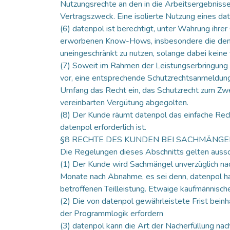
Nutzungsrechte an den in die Arbeitsergebniss
Vertragszweck. Eine isolierte Nutzung eines da
(6) datenpol ist berechtigt, unter Wahrung ihre
erworbenen Know-Hows, insbesondere die den 
uneingeschränkt zu nutzen, solange dabei keine 
(7) Soweit im Rahmen der Leistungserbringung 
vor, eine entsprechende Schutzrechtsanmeldun
Umfang das Recht ein, das Schutzrecht zum Zwec
vereinbarten Vergütung abgegolten.
(8) Der Kunde räumt datenpol das einfache Rech
datenpol erforderlich ist.
§8 RECHTE DES KUNDEN BEI SACHMÄNG
Die Regelungen dieses Abschnitts gelten aussc
(1) Der Kunde wird Sachmängel unverzüglich nach
Monate nach Abnahme, es sei denn, datenpol hat
betroffenen Teilleistung. Etwaige kaufmännisc
(2) Die von datenpol gewährleistete Frist bei
der Programmlogik erfordern
(3) datenpol kann die Art der Nacherfüllung na