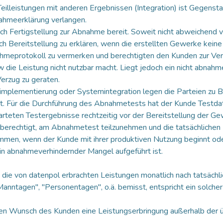
leistungen mit anderen Ergebnissen (Integration) ist Gegensta
ahmeerklärung verlangen.
ch Fertigstellung zur Abnahme bereit. Soweit nicht abweichend 
ach Bereitstellung zu erklären, wenn die erstellten Gewerke ke
meprotokoll zu vermerken und berechtigten den Kunden zur Ve
e Leistung nicht nutzbar macht. Liegt jedoch ein nicht abnahm
Verzug zu geraten.
eimplementierung oder Systemintegration legen die Parteien zu B
 Für die Durchführung des Abnahmetests hat der Kunde Testdate
rteten Testergebnisse rechtzeitig vor der Bereitstellung der 
t berechtigt, am Abnahmetest teilzunehmen und die tatsächlichen
men, wenn der Kunde mit ihrer produktiven Nutzung beginnt oder 
in abnahmeverhindernder Mangel aufgeführt ist.
 die von datenpol erbrachten Leistungen monatlich nach tatsäch
Manntagen", "Personentagen", o.ä. bemisst, entspricht ein solcher
hen Wunsch des Kunden eine Leistungserbringung außerhalb der ü