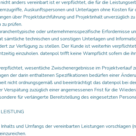
s nicht anders vereinbart ist er verpflichtet, die für die Leistungs
mzugriffe, Auskunftspersonen und Unterlagen ohne Kosten für da
ngen über Projektdurchführung und Projektinhalt unverzüglich zu 
 zu prüfen.
branchentypische oder unternehmensspezifische Erfordernisse und
at sämtliche technischen und sonstigen Unterlagen und Informatio
ert zur Verfügung zu stellen. Der Kunde ist weiterhin verpflichte
zeitig einzuholen. datenpol trifft keine Warnpflicht sofern die 
erpflichtet, wesentliche Zwischenergebnisse im Projektverlauf zu
gen der darin enthaltenen Spezifikationen bedürfen einer Änderu
nheit nicht ordnungsgemäß und beeinträchtigt das datenpol bei der
r Verspätung zuzüglich einer angemessenen Frist für die Wiedera
ondere für verlängerte Bereitstellung des eingesetzten Persona
 LEISTUNG
es Inhalts und Umfangs der vereinbarten Leistungen vorschlagen 
einzureichen.