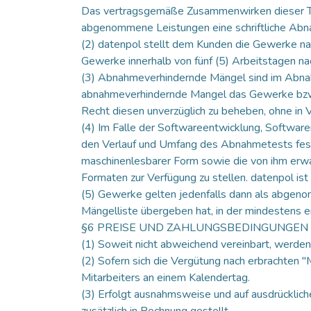
Das vertragsgemäße Zusammenwirken dieser Teil
abgenommene Leistungen eine schriftliche Abn
(2) datenpol stellt dem Kunden die Gewerke na
Gewerke innerhalb von fünf (5) Arbeitstagen n
(3) Abnahmeverhindernde Mängel sind im Abnah
abnahmeverhindernde Mangel das Gewerke bzw di
Recht diesen unverzüglich zu beheben, ohne in 
(4) Im Falle der Softwareentwicklung, Softwar
den Verlauf und Umfang des Abnahmetests fest.
maschinenlesbarer Form sowie die von ihm erwa
Formaten zur Verfügung zu stellen. datenpol is
(5) Gewerke gelten jedenfalls dann als abgenom
Mängelliste übergeben hat, in der mindestens e
§6 PREISE UND ZAHLUNGSBEDINGUNGEN
(1) Soweit nicht abweichend vereinbart, werden
(2) Sofern sich die Vergütung nach erbrachten "
Mitarbeiters an einem Kalendertag.
(3) Erfolgt ausnahmsweise und auf ausdrücklic
zusätzlich in Rechnung gestellt.