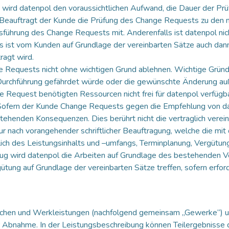
 wird datenpol den voraussichtlichen Aufwand, die Dauer der Pr
. Beauftragt der Kunde die Prüfung des Change Requests zu den mi
sführung des Change Requests mit. Anderenfalls ist datenpol ni
s ist vom Kunden auf Grundlage der vereinbarten Sätze auch dan
agt wird.
e Requests nicht ohne wichtigen Grund ablehnen. Wichtige Gründ
r Durchführung gefährdet würde oder die gewünschte Änderung a
ge Request benötigten Ressourcen nicht frei für datenpol verfüg
ofern der Kunde Change Requests gegen die Empfehlung von dat
tehenden Konsequenzen. Dies berührt nicht die vertraglich verein
r nach vorangehender schriftlicher Beauftragung, welche die mi
 des Leistungsinhalts und –umfangs, Terminplanung, Vergütung) b
erzug wird datenpol die Arbeiten auf Grundlage des bestehenden 
ütung auf Grundlage der vereinbarten Sätze treffen, sofern erford
achen und Werkleistungen (nachfolgend gemeinsam „Gewerke“) u
er Abnahme. In der Leistungsbeschreibung können Teilergebnisse 