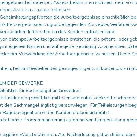
e eingebrachten datenpol Assets bestimmen sich nach dem von 
tenpol Assets ist ausgeschlossen.
r Geheimhaltungspflichten die Arbeitsergebnisse einschließlich d
Arbeitsergebnissen zugrunde liegenden Konzepte, Verfahrensw
vertraulichen Informationen des Kunden enthalten sind.
von datenpol Arbeitsergebnisse entstehen, die patent- oder gebr
g im eigenen Namen und auf eigene Rechnung vorzunehmen. date
ke der Verwendung der Arbeitsergebnisse zu nutzen. Diese Schut
t ein, bei ihm bestehendes geistiges Eigentum kostenlos zu nutz
ELN DER GEWERKE
hließlich für Sachmängel an Gewerken.
 Entdeckung schriftlich mitteilen und dabei konkret beschreiben
 den Sachmangel arglistig verschwiegen. Für Teilleistungen beg
he Rügeobliegenheiten des Kunden bleiben unberührt.
nhaltet keine Programmänderung aufgrund von Umgestaltung geset
ch eigener Wahl bestimmen. Als Nacherfüllung gilt auch eine dem