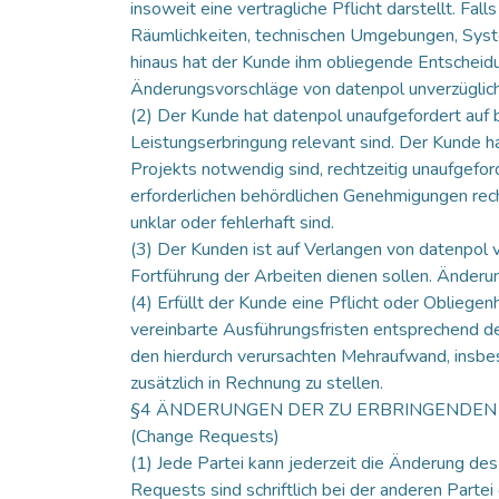
insoweit eine vertragliche Pflicht darstellt. Fall
Räumlichkeiten, technischen Umgebungen, Syste
hinaus hat der Kunde ihm obliegende Entscheidu
Änderungsvorschläge von datenpol unverzüglich
(2) Der Kunde hat datenpol unaufgefordert auf 
Leistungserbringung relevant sind. Der Kunde h
Projekts notwendig sind, rechtzeitig unaufgeford
erforderlichen behördlichen Genehmigungen recht
unklar oder fehlerhaft sind.
(3) Der Kunden ist auf Verlangen von datenpol v
Fortführung der Arbeiten dienen sollen. Änderun
(4) Erfüllt der Kunde eine Pflicht oder Obliege
vereinbarte Ausführungsfristen entsprechend de
den hierdurch verursachten Mehraufwand, insbes
zusätzlich in Rechnung zu stellen.
§4 ÄNDERUNGEN DER ZU ERBRINGENDEN
(Change Requests)
(1) Jede Partei kann jederzeit die Änderung d
Requests sind schriftlich bei der anderen Partei 