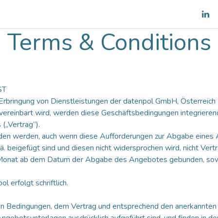
es
Shop
Team
Blog
Terms & Conditions
ST
Erbringung von Dienstleistungen der datenpol GmbH, Österreich 
 vereinbart wird, werden diese Geschäftsbedingungen integriere
(„Vertrag“).
den werden, auch wenn diese Aufforderungen zur Abgabe eines 
 beigefügt sind und diesen nicht widersprochen wird, nicht Vertr
en Monat ab dem Datum der Abgabe des Angebotes gebunden, sowe
erfolgt schriftlich.
sen Bedingungen, dem Vertrag und entsprechend den anerkannten 
 Angebotsunterlagen ausdrücklich aufgeführt sind, und finden in