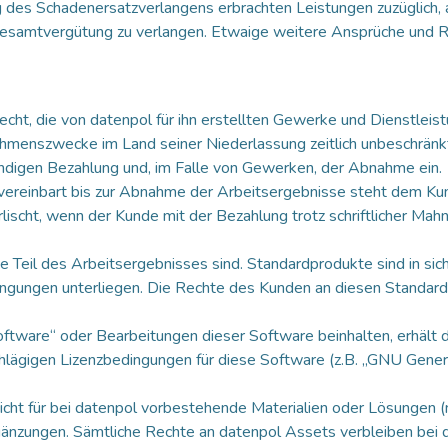
ung des Schadenersatzverlangens erbrachten Leistungen zuzüglich,
 Gesamtvergütung zu verlangen. Etwaige weitere Ansprüche und R
 Recht, die von datenpol für ihn erstellten Gewerke und Dienstl
nehmenszwecke im Land seiner Niederlassung zeitlich unbeschrän
ändigen Bezahlung und, im Falle von Gewerken, der Abnahme ein.
 vereinbart bis zur Abnahme der Arbeitsergebnisse steht dem Ku
ischt, wenn der Kunde mit der Bezahlung trotz schriftlicher Mahn
 die Teil des Arbeitsergebnisses sind. Standardprodukte sind in 
dingungen unterliegen. Die Rechte des Kunden an diesen Standard
oftware“ oder Bearbeitungen dieser Software beinhalten, erhält
lägigen Lizenzbedingungen für diese Software (z.B. „GNU General
icht für bei datenpol vorbestehende Materialien oder Lösungen (
nzungen. Sämtliche Rechte an datenpol Assets verbleiben bei 