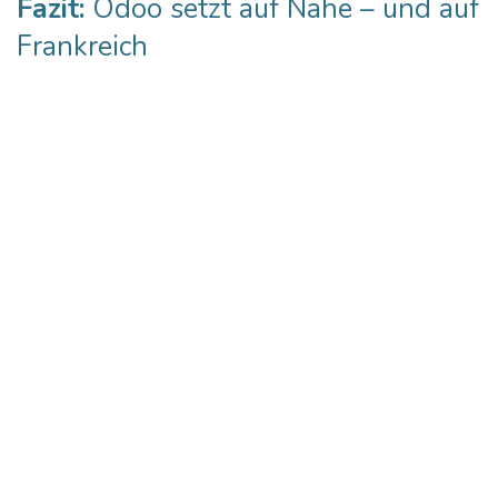
Fazit:
Odoo setzt auf Nähe – und auf
Frankreich
Mit der Gründung von Odoo France und dem neuen
Büro in Lyon stärkt Odoo seinen Anspruch, in
Europa weiter zu wachsen und lokale Märkte
gezielt zu unterstützen.
Die Kombination aus
strategischem Standort
,
erfahrener Führung
und der
E‑Rechnungspflicht
2026
macht Frankreich zu einem logischen und
wichtigen Schritt.
Unternehmen profitieren von:
mehr lokaler Expertise
kürzeren Wegen
besseren Supportstrukturen