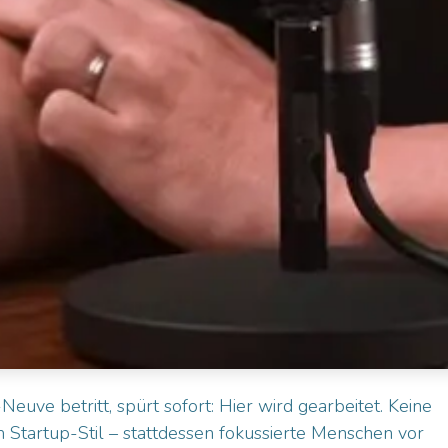
uve betritt, spürt sofort: Hier wird gearbeitet. Keine
m Startup-Stil – stattdessen fokussierte Menschen vor