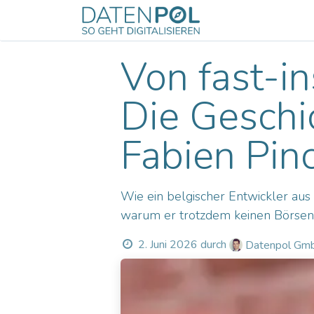
Zum Inhalt springen
Odoo
Servic
Von fast-i
Die Geschi
Fabien Pin
Wie ein belgischer Entwickler au
warum er trotzdem keinen Börseng
2. Juni 2026
durch
Datenpol GmbH