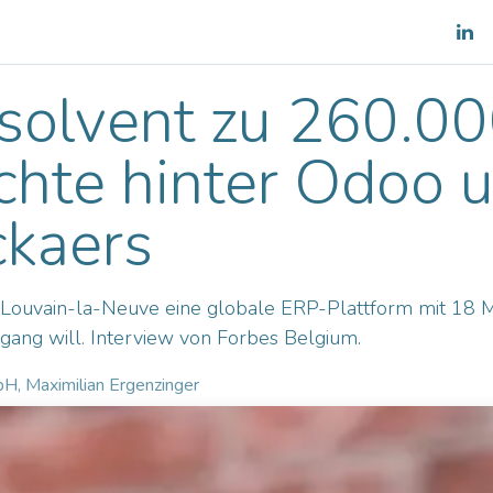
es
Shop
Team
Blog
nsolvent zu 260.0
chte hinter Odoo
ckaers
s Louvain-la-Neuve eine globale ERP-Plattform mit 18 M
ang will. Interview von Forbes Belgium.
, Maximilian Ergenzinger