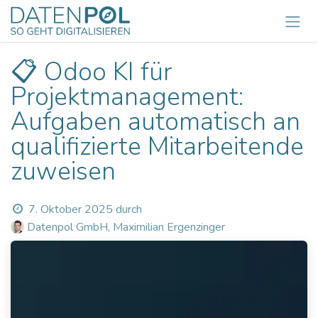
Zum Inhalt springen
📋 Odoo KI für
Projektmanagement:
Aufgaben automatisch an
qualifizierte Mitarbeitende
zuweisen
7. Oktober 2025
durch
Datenpol GmbH, Maximilian Ergenzinger