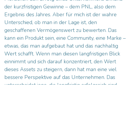
der kurzfristigen Gewinne – dem PNL, also dem
Ergebnis des Jahres. Aber für mich ist der wahre
Unterschied, ob man in der Lage ist, den
geschaffenen Vermögenswert zu bewerten. Das
kann ein Produkt sein, eine Community, eine Marke –
etwas, das man aufgebaut hat und das nachhaltig
Wert schafft. Wenn man diesen langfristigen Blick
einnimmt und sich darauf konzentriert, den Wert
dieses Assets zu steigern, dann hat man eine viel
bessere Perspektive auf das Unternehmen. Das
unterscheidet jene, die langfristig erfolgreich sind,
von anderen. Bei uns war es immer klar: Wir hatten
ein großartiges Produkt in der Hand, das wir einfach
konsequent umsetzen mussten. Es war eine Frage
der Ausführung.“
Wie sieht es aktuell mit Ihrem Board aus? Gibt es