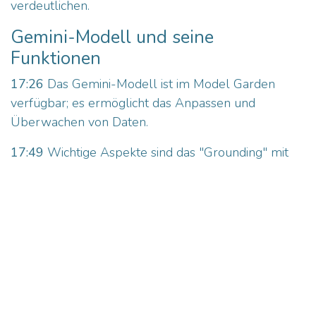
verdeutlichen.
Gemini-Modell und seine
Funktionen
17:26
Das Gemini-Modell ist im Model Garden
verfügbar; es ermöglicht das Anpassen und
Überwachen von Daten.
17:49
Wichtige Aspekte sind das "Grounding" mit
Google-Suche, um sicherzustellen, dass generierte
Daten aktuell und verlässlich sind.
Prompt Management und
Evaluierung
18:57
Effektives Prompt Management ist
entscheidend; ein Prompt funktioniert nicht immer
gleich für verschiedene Modelle.