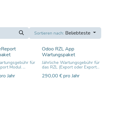
Beliebteste
Sortieren nach:
eReport
Odoo RZL App
paket
Wartungspaket
Wartungsgebühr für
Jährliche Wartungsgebühr für
eport Modul
das RZL (Export oder Export
Plus) Modul
pro Jahr
290,00
€
pro Jahr
 Migration des
 einem Odoo
• inklusive Migration des
Moduls bei einem Odoo
e Fehlerbehebung
Upgrade
s
• inklusive Fehlerbehebung
des Moduls
mfangerweiterungen
• etwaige
iligen Odoo
Funktionsumfangerweiterungen
in der jeweiligen Odoo
Version