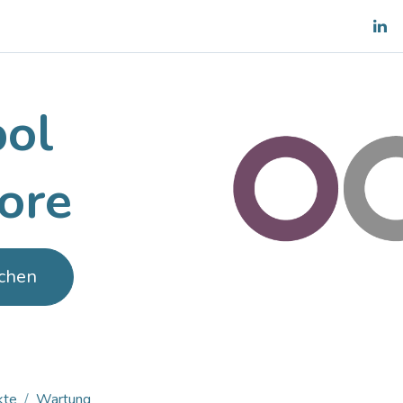
es
Shop
Team
Blog
pol
ore
chen
kte
Wartung