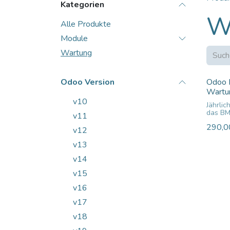
Kategorien
W
Alle Produkte
Module
Wartung
Odoo Version
Odoo
Wartu
v10
Jährli
das BM
v11
Plus) 
290,0
v12
• inklu
Moduls
v13
Upgra
v14
• inkl
des M
v15
• etwa
Funkti
v16
in der 
Versio
v17
v18