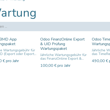
artung
 BMD App
Odoo FinanzOnline Export
Odoo Tim
ngspaket
& UID Prüfung
Wartungs
Wartungspaket
che Wartungsgebühr für
Jährliche 
D (Export oder Export
das TimeR
Jährliche Wartungsgebühr für
Modul
das FinanzOnline Export &
0
€
pro Jahr
490,00
€
• inklusive
UID-Prüfungs-Modul
sive Migration des
Moduls bei
100,00
€
pro Jahr
 bei einem Odoo
Upgrade
• inklusive Migration des
de
• inklusiv
Moduls bei einem Odoo
usive Fehlerbehebung
des Modul
Upgrade
oduls
• etwaige
• inklusive Fehlerbehebung
ige
Funktionsu
des Moduls
onsumfangerweiterungen
in der jewe
• etwaige
jeweiligen Odoo
Version
Funktionsumfangerweiterungen
n
in der jeweiligen Odoo
Version