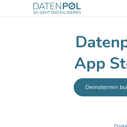
Zum Inhalt springen
Odoo
Servic
Daten
App St
Demotermin bu
Produ